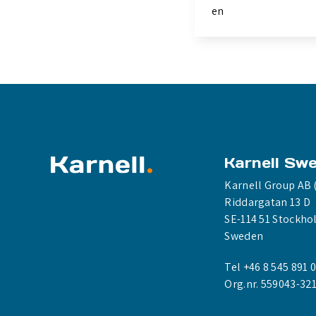
en
Karnell Sw
Karnell Group AB 
Riddargatan 13 D
SE-114 51 Stockh
Sweden
Tel +46 8 545 891 
Org.nr. 559043-32