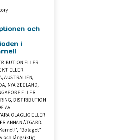
tory
optionen och
ioden i
rnell
STRIBUTION ELLER
EKT ELLER
SA, AUSTRALIEN,
A, NYA ZEELAND,
INGAPORE ELLER
RING, DISTRIBUTION
E AV
VARA OLAGLIG ELLER
ER ANNAN ÅTGÄRD.
Karnell”, ”Bolaget”
iv och långsiktig