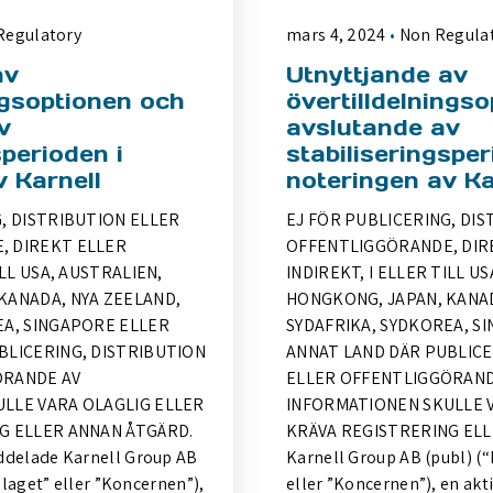
Regulatory
mars 4, 2024
Non Regula
av
Utnyttjande av
ngsoptionen och
övertilldelnings
v
avslutande av
sperioden i
stabiliseringsper
v Karnell
noteringen av Ka
, DISTRIBUTION ELLER
EJ FÖR PUBLICERING, DI
, DIREKT ELLER
OFFENTLIGGÖRANDE, DIR
ILL USA, AUSTRALIEN,
INDIREKT, I ELLER TILL U
KANADA, NYA ZEELAND,
HONGKONG, JAPAN, KANAD
EA, SINGAPORE ELLER
SYDAFRIKA, SYDKOREA, S
BLICERING, DISTRIBUTION
ANNAT LAND DÄR PUBLICE
ÖRANDE AV
ELLER OFFENTLIGGÖRAND
LLE VARA OLAGLIG ELLER
INFORMATIONEN SKULLE 
G ELLER ANNAN ÅTGÄRD.
KRÄVA REGISTRERING ELL
ddelade Karnell Group AB
Karnell Group AB (publ) (“
olaget” eller ”Koncernen”),
eller ”Koncernen”), en akt