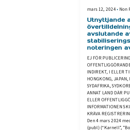
mars 12, 2024
Non 
Utnyttjande 
övertilldelni
avslutande a
stabilisering
noteringen a
EJ FÖR PUBLICERING
OFFENTLIGGÖRANDE
INDIREKT, I ELLER T
HONGKONG, JAPAN, 
SYDAFRIKA, SYDKOR
ANNAT LAND DÄR PU
ELLER OFFENTLIGG
INFORMATIONEN SKU
KRÄVA REGISTRERIN
Den 4 mars 2024 me
(publ) (“Karnell”, ”B