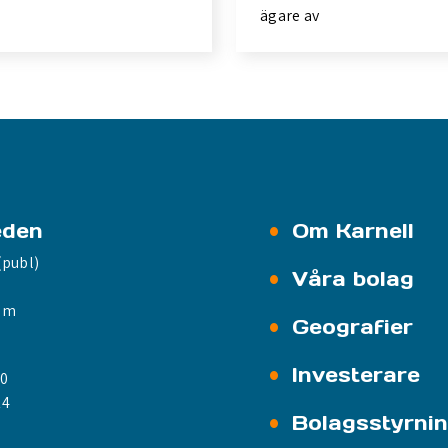
ägare av
eden
Om Karnell
(publ)
Våra bolag
olm
Geografier
Investerare
00
14
Bolagsstyrni