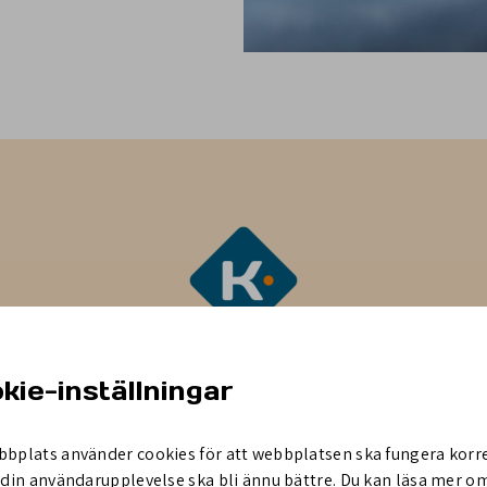
stark, strategisk och fina
kie-inställningar
år marknadsposition ytte
bbplats använder cookies för att webbplatsen ska fungera korr
t din användarupplevelse ska bli ännu bättre. Du kan läsa mer 