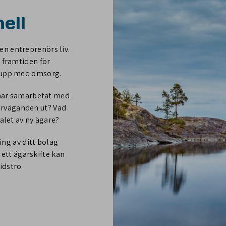
ell
 en entreprenörs liv.
 framtiden för
 upp med omsorg.
 har samarbetat med
överväganden ut? Vad
alet av ny ägare?
ing av ditt bolag
 ett ägarskifte kan
idstro.