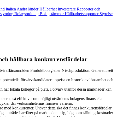
and
Italien
Andra länder
Hållbarhet
Investerare
Rapporter och
styrning
Bolagsordning
Bolagstämmor
Hållbarhetsrapporter
Styrelse
och hållbara konkurrensfördelar
 två affärsområden Produktbolag eller Nischproduktion. Generellt sett
 potentiella förvärvskandidater uppvisa en historik av lönsamhet och
h har lokala kollegor på plats. Förvärv utanför dessa marknader kan
eterna så effektivt som möjligt utvärderas bolagens finansiella
cykler där verksamheternas finanser varierar.
e med konkurrenter. Utöver detta ska det finnas konkurrensfördelar
öga inträdesbarriärer på marknaden i sig, höga omställningskostnader