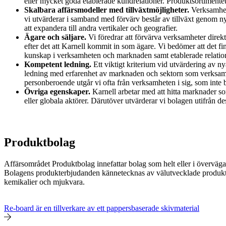
eller mycket goda etablerade kundrelationer. Produktsortimente
Skalbara affärsmodeller med tillväxtmöjligheter.
Verksamhete
vi utvärderar i samband med förvärv består av tillväxt genom n
att expandera till andra vertikaler och geografier.
Ägare och säljare.
Vi föredrar att förvärva verksamheter direk
efter det att Karnell kommit in som ägare. Vi bedömer att det f
kunskap i verksamheten och marknaden samt etablerade relatione
Kompetent ledning.
Ett viktigt kriterium vid utvärdering av ny
ledning med erfarenhet av marknaden och sektorn som verksamhe
personberoende utgår vi ofta från verksamheten i sig, som inte bö
Övriga egenskaper.
Karnell arbetar med att hitta marknader som 
eller globala aktörer. Därutöver utvärderar vi bolagen utifrån de
Produktbolag
Affärsområdet Produktbolag innefattar bolag som helt eller i överväg
Bolagens produkterbjudanden kännetecknas av välutvecklade produktlös
kemikalier och mjukvara.
Re-board är en tillverkare av ett pappersbaserade skivmaterial