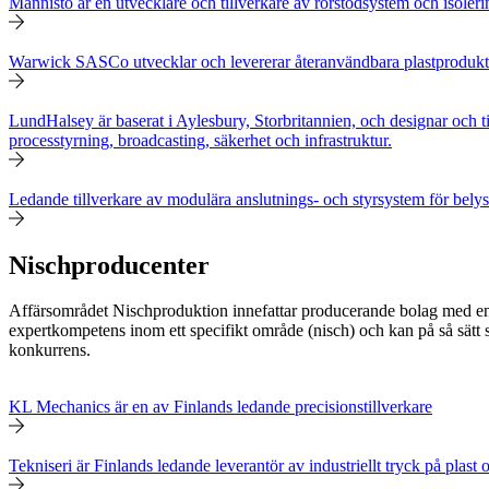
Männistö är en utvecklare och tillverkare av rörstödsystem och isoler
Warwick SASCo utvecklar och levererar återanvändbara plastprodukter 
LundHalsey är baserat i Aylesbury, Storbritannien, och designar och til
processtyrning, broadcasting, säkerhet och infrastruktur.
Ledande tillverkare av modulära anslutnings- och styrsystem för bely
Nischproducenter
Affärsområdet Nischproduktion innefattar producerande bolag med en 
expertkompetens inom ett specifikt område (nisch) och kan på så sät
konkurrens.
KL Mechanics är en av Finlands ledande precisionstillverkare
Tekniseri är Finlands ledande leverantör av industriellt tryck på plast 