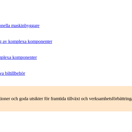
tionella maskinbyggare
ning av komplexa komponenter
omplexa komponenter
a biltillbehör
oner och goda utsikter för framtida tillväxt och verksamhetsförbättring