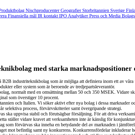
Produktbolag
Nischproducenter
Geografier
Storbritannien
Sverige
Finl
rera
Finansiella mål
IR kontakt
IPO
Analytiker
Press och Media
Bolags
eknikbolag med starka marknadspositioner 
å B2B industriteknikbolag som är möjliga att definiera inom ett av våra
dukter eller system som är beroende av tredjepartsleverantör.
a bolag, normalt med en omsättning mellan 50 och 350 MSEK. Vidare ska
al som överstiger 10 procent.
nnien och Italien. Vi söker aktivt efter nya bolag i dessa marknader oc
r selektiva process, förvärvskriterier samt övergripande strategi.
 ska uppvisa stabil och förutsägbar försäljning. För att driva verksamh
ta ställer vidare kravet att verksamheten inte är känslig för konjunktur
g som förvärvas ska inneha en betydande del av marknaden i jämförels
get mot befintlig samt ny konkurrens. Konkurrensfördelar inkluderar h