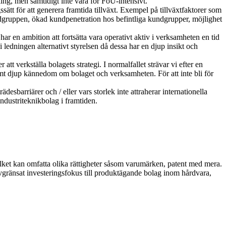
ng, men samtidigt inte vara för FoU-intensivt.
ätt för att generera framtida tillväxt. Exempel på tillväxtfaktorer som
ndgruppen, ökad kundpenetration hos befintliga kundgrupper, möjlighet
 en ambition att fortsätta vara operativt aktiv i verksamheten en tid
ledningen alternativt styrelsen då dessa har en djup insikt och
tt verkställa bolagets strategi. I normalfallet strävar vi efter en
mt djup kännedom om bolaget och verksamheten. För att inte bli för
esbarriärer och / eller vars storlek inte attraherar internationella
industriteknikbolag i framtiden.
lket kan omfatta olika rättigheter såsom varumärken, patent med mera.
vgränsat investeringsfokus till produktägande bolag inom hårdvara,