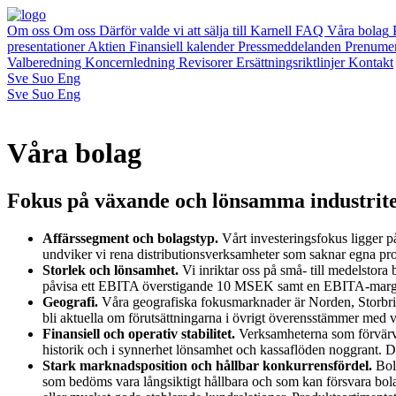
Om oss
Om oss
Därför valde vi att sälja till Karnell
FAQ
Våra bolag
presentationer
Aktien
Finansiell kalender
Pressmeddelanden
Prenume
Valberedning
Koncernledning
Revisorer
Ersättningsriktlinjer
Kontakt
Sve
Suo
Eng
Sve
Suo
Eng
Våra bolag
Fokus på växande och lönsamma industrit
Affärssegment och bolagstyp.
Vårt investeringsfokus ligger p
undviker vi rena distributionsverksamheter som saknar egna pro
Storlek och lönsamhet.
Vi inriktar oss på små- till medelstor
påvisa ett EBITA överstigande 10 MSEK samt en EBITA-margin
Geografi.
Våra geografiska fokusmarknader är Norden, Storbrita
bli aktuella om förutsättningarna i övrigt överensstämmer med vå
Finansiell och operativ stabilitet.
Verksamheterna som förvärvas
historik och i synnerhet lönsamhet och kassaflöden noggrant. Det
Stark marknadsposition och hållbar konkurrensfördel.
Bola
som bedöms vara långsiktigt hållbara och som kan försvara bola