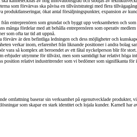
t ska kännetecknas av hög innovationsgrad och stödjas av teknikutveckli
rna som förvärvas ska påvisa en tillväxtstrategi med flera tillvägagångss
ya produktlanseringar, ökat antal försäljningspunkter, expansion av ku
t från entreprenören som grundat och byggt upp verksamheten och som har
inns många fördelar med att behålla entreprenören som operativ medlem i 
r som ofta tar tid att uppnå.
a förvärv är den befintliga ledningen och dess möjligheter och kunskaper a
ten verkar inom, erfarenhet från liknande positioner i andra bolag sa
r vara så komplex att beroendet av ett fåtal nyckelperson blir för stort.
erbjuder utrymme för tillväxt, men som samtidigt har relativt höga inträd
ss position relativt industritrender som vi bedömer som signifikanta för 
ande omfattning baserar sin verksamhet på egenutvecklade produkter, vi
ningar som skapar en stark identitet och lojala kunder. Karnell har a