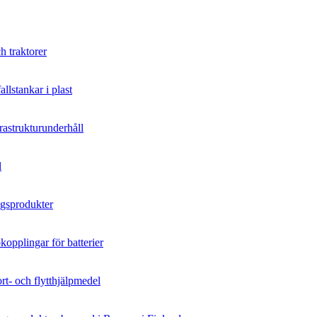
h traktorer
llstankar i plast
rastrukturunderhåll
l
ngsprodukter
kopplingar för batterier
ort- och flytthjälpmedel