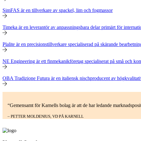
SimFAS är en tillverkare av spackel, lim och fogmassor
Timeka är en leverantör av anpassningsbara delar primärt för interna
Plalite är en precisionstillverkare specialiserad på skärande bearbet
NE Engineering är ett finmekanikföretag specialiserat på små och k
OBA Tradizione Futura är en italiensk nischproducent av högkvalitativ
“Gemensamt för Karnells bolag är att de har ledande marknadspositi
– PETTER MOLDENIUS, VD PÅ KARNELL