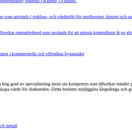
ingsprodukter, baserad i Raumo, i Finland.
som används i sjukhus- och vårdmiljö för sterilisering, kirurgi och p
lverkar operatörsbord som används för att utrusta kontrollrum åt en glob
sning i kommersiella och offentliga byggnader
hög grad av specialisering inom sin kompetens som tillverkar mindre p
t skapa värde för slutkunden. Detta bedöms möjliggöra långsiktiga och 
och metall