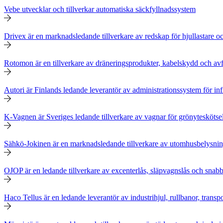
Vebe utvecklar och tillverkar automatiska säckfyllnadssystem
Drivex är en marknadsledande tillverkare av redskap för hjullastare oc
Rotomon är en tillverkare av dräneringsprodukter, kabelskydd och avfa
Autori är Finlands ledande leverantör av administrationssystem för inf
K-Vagnen är Sveriges ledande tillverkare av vagnar för grönyteskötse
Sähkö-Jokinen är en marknadsledande tillverkare av utomhusbelysni
OJOP är en ledande tillverkare av excenterlås, släpvagnslås och snabb
Haco Tellus är en ledande leverantör av industrihjul, rullbanor, transp