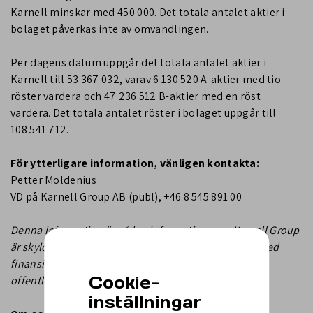
Karnell minskar med 450 000. Det totala antalet aktier i
bolaget påverkas inte av omvandlingen.
Per dagens datum uppgår det totala antalet aktier i
Karnell till 53 367 032, varav 6 130 520 A-aktier med tio
röster vardera och 47 236 512 B-aktier med en röst
vardera. Det totala antalet röster i bolaget uppgår till
108 541 712.
För ytterligare information, vänligen kontakta:
Petter Moldenius
VD på Karnell Group AB (publ), +46 8 545 891 00
Denna information är sådan information som Karnell Group
är skyldigt att offentliggöra enligt lagen om handel med
finansiella instrument. Informationen lämnades för
Cookie-
offentliggörande den 2026-05-29 15:00 CEST.
inställningar