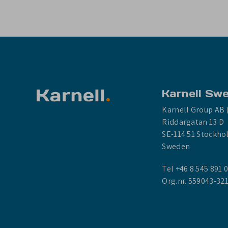
Karnell Sw
Karnell Group AB 
Riddargatan 13 D
SE-114 51 Stockh
Sweden
Tel +46 8 545 891 
Org.nr. 559043-32