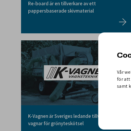
Re-board är en tillverkare av ett
pappersbaserade skivmaterial
Coo
Vår we
för at
samt k
K-Vagnen är Sveriges ledande tillverkare av
vagnar för grönyteskötsel