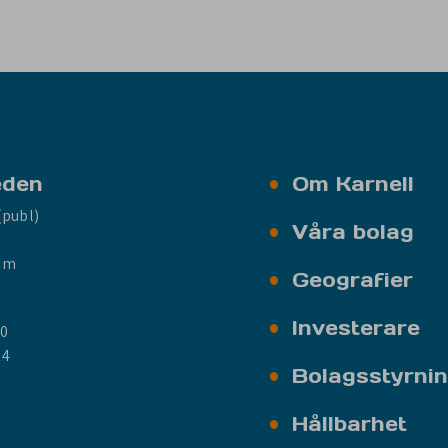
eden
Om Karnell
(publ)
Våra bolag
olm
Geografier
Investerare
00
14
Bolagsstyrni
Hållbarhet