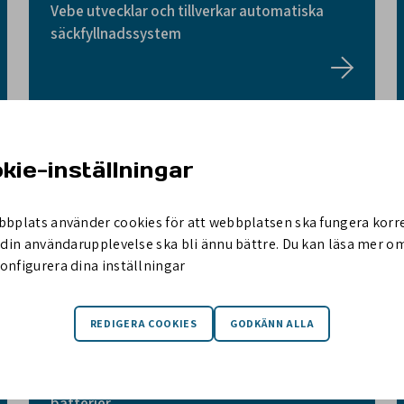
Vebe utvecklar och tillverkar automatiska
säckfyllnadssystem
kie-inställningar
bbplats använder cookies för att webbplatsen ska fungera korr
t din användarupplevelse ska bli ännu bättre. Du kan läsa mer 
onfigurera dina inställningar
OJOP är en ledande tillverkare av excenterlås,
släpvagnslås och snabbkopplingar för
batterier