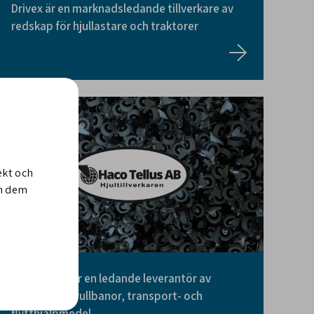
Drivex är en marknadsledande tillverkare av
redskap för hjullastare och traktorer
ekt och
om dem
Haco Tellus är en ledande leverantör av
industrihjul, rullbanor, transport- och
flytthjälpmedel