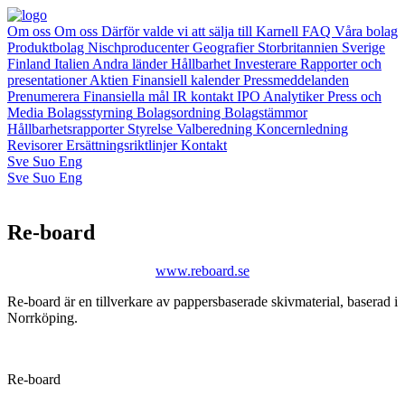
Om oss
Om oss
Därför valde vi att sälja till Karnell
FAQ
Våra bolag
Produktbolag
Nischproducenter
Geografier
Storbritannien
Sverige
Finland
Italien
Andra länder
Hållbarhet
Investerare
Rapporter och
presentationer
Aktien
Finansiell kalender
Pressmeddelanden
Prenumerera
Finansiella mål
IR kontakt
IPO
Analytiker
Press och
Media
Bolagsstyrning
Bolagsordning
Bolagstämmor
Hållbarhetsrapporter
Styrelse
Valberedning
Koncernledning
Revisorer
Ersättningsriktlinjer
Kontakt
Sve
Suo
Eng
Sve
Suo
Eng
Re-board
www.reboard.se
Re-board är en tillverkare av pappersbaserade skivmaterial, baserad i
Norrköping.
Re-board