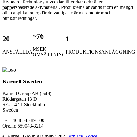
Re-board Technology utvecklar, tillverkar och säljer
pappersbaserade skivmaterial. Produkterna används inom en mängd
olika applikationer, där de vanligaste är mässmontrar och
butiksinredningar.
~7
6
20
1
MSEK
ANSTÄLLDA
PRODUKTIONSANLÄGGNING
OMSÄTTNING
Karnell Sweden
Karnell Group AB (publ)
Riddargatan 13 D
SE-114 51 Stockholm
Sweden
Tel +46 8 545 891 00
Org.nr. 559043-3214
© Karnell Group AB (publ) 2021
Privacy Notice