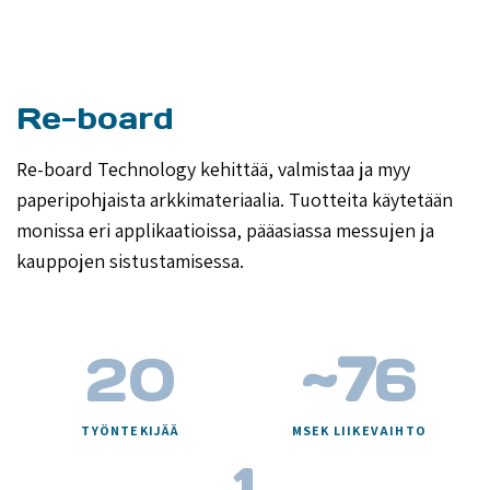
Re-board
Re-board Technology kehittää, valmistaa ja myy
paperipohjaista arkkimateriaalia. Tuotteita käytetään
monissa eri applikaatioissa, pääasiassa messujen ja
kauppojen sistustamisessa.
20
~7
6
TYÖNTEKIJÄÄ
MSEK LIIKEVAIHTO
1