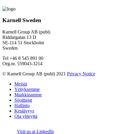
Karnell Sweden
Karnell Group AB (publ)
Riddargatan 13 D
SE-114 51 Stockholm
Sweden
Tel +46 8 545 891 00
Org.nr. 559043-3214
© Karnell Group AB (publ) 2021
Privacy Notice
Meistä
Yrityksemme
Markkinamme
Sijoittajat
Hallinto
Kestävyys
Ota yhteyttä
Visit us at LinkedIn