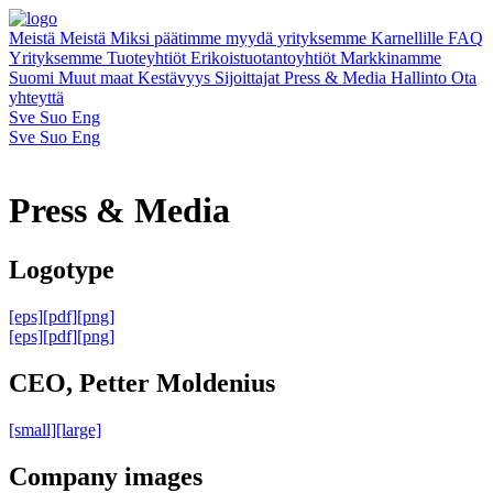
Meistä
Meistä
Miksi päätimme myydä yrityksemme Karnellille
FAQ
Yrityksemme
Tuoteyhtiöt
Erikoistuotantoyhtiöt
Markkinamme
Suomi
Muut maat
Kestävyys
Sijoittajat
Press & Media
Hallinto
Ota
yhteyttä
Sve
Suo
Eng
Sve
Suo
Eng
Press & Media
Logotype
[eps]
[pdf]
[png]
[eps]
[pdf]
[png]
CEO, Petter Moldenius
[small]
[large]
Company images