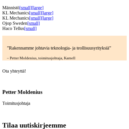
Männistö
[small]
[large]
KL Mechanics
[small]
[large]
KL Mechanics
[small]
[large]
Ojop Sweden
[small]
Haco Tellus
[small]
”Rakennamme johtavia teknologia- ja teollisuusyrityksiä”
– Petter Moldenius, toimitusjohtaja, Karnell
Ota yhteyttä!
Petter Moldenius
Toimitusjohtaja
Tilaa uutiskirjeemme