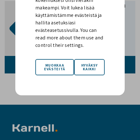
kokemuksesi olisi vieläkin
Ota yhteyttä Karnelliin
makeampi. Voit lukea lisää
OTA MEIHIN YHTEYTTÄ,
käyttämistämme evästeistä ja
JOS SINULLA ON KYSYTTÄVÄÄ
hallita asetuksiasi
info@karnell.se
evästeasetussivulla. You can
read more about them use and
control their settings.
Haluatko tietää lisää? Ota yhteyttä!