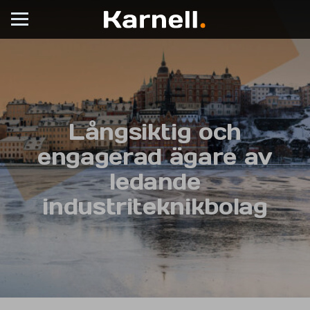
Långsiktig och
engagerad ägare av
ledande
industriteknikbolag