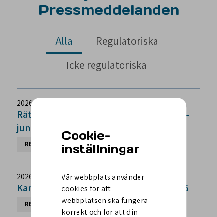
Pressmeddelanden
Alla
Regulatoriska
Icke regulatoriska
2026-07-17 / 07:55
Rättelse: Karnell delårsrapport januari –
juni 2026
Cookie-
REGULATORISK
MAR
inställningar
Vår webbplats använder
2026-07-17 / 07:00
Karnell delårsrapport januari – juni 2026
cookies för att
webbplatsen ska fungera
REGULATORISK
MAR
korrekt och för att din