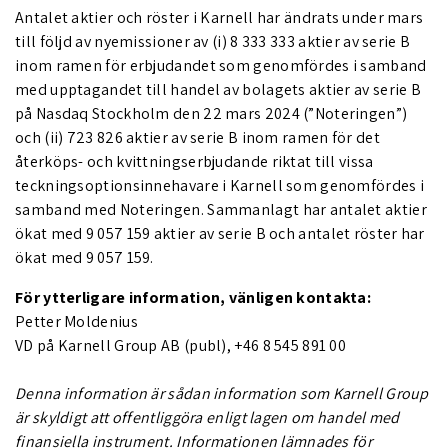
Antalet aktier och röster i Karnell har ändrats under mars
till följd av nyemissioner av (i) 8 333 333 aktier av serie B
inom ramen för erbjudandet som genomfördes i samband
med upptagandet till handel av bolagets aktier av serie B
på Nasdaq Stockholm den 22 mars 2024 (”Noteringen”)
och (ii) 723 826 aktier av serie B inom ramen för det
återköps- och kvittningserbjudande riktat till vissa
teckningsoptionsinnehavare i Karnell som genomfördes i
samband med Noteringen. Sammanlagt har antalet aktier
ökat med 9 057 159 aktier av serie B och antalet röster har
ökat med 9 057 159.
För ytterligare information, vänligen kontakta:
Petter Moldenius
VD på Karnell Group AB (publ), +46 8 545 891 00
Denna information är sådan information som Karnell Group
är skyldigt att offentliggöra enligt lagen om handel med
finansiella instrument. Informationen lämnades för