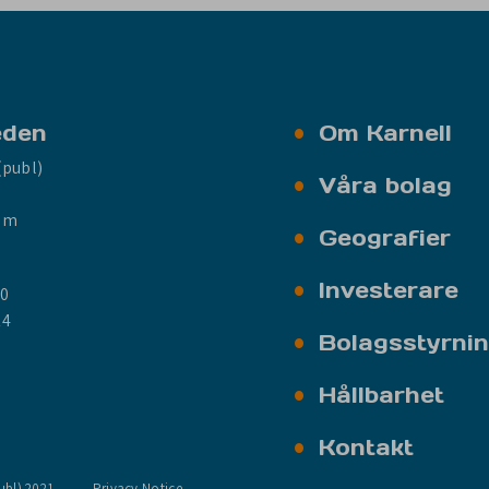
eden
Om Karnell
(publ)
Våra bolag
olm
Geografier
Investerare
00
14
Bolagsstyrni
Hållbarhet
Kontakt
ubl) 2021
Privacy Notice