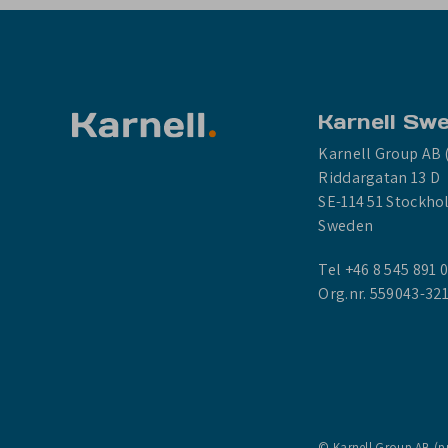
Karnell Sw
Karnell Group AB 
Riddargatan 13 D
SE-114 51 Stockh
Sweden
Tel +46 8 545 891 
Org.nr. 559043-32
© Karnell Group AB (p