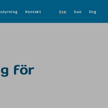
sstyrning
Kontakt
Sve
Suo
Eng
g för