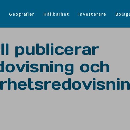
Geografier
Hållbarhet
Investerare
Bolag
l publicerar
dovisning och
arhetsredovisnin