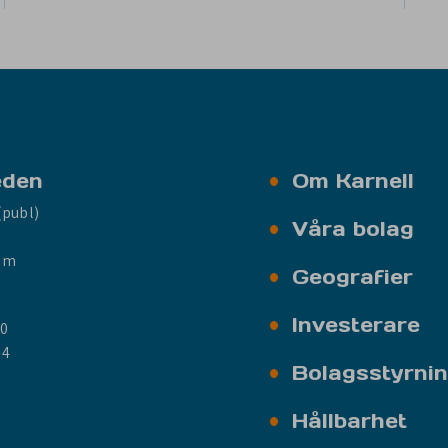
eden
Om Karnell
(publ)
Våra bolag
olm
Geografier
Investerare
00
14
Bolagsstyrni
Hållbarhet