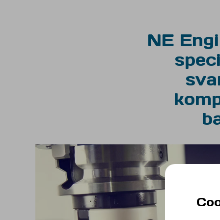
NE Engi
spec
sva
komp
b
Coo