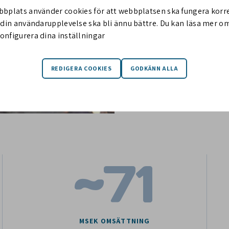
NE Engineering är 
bbplats använder cookies för att webbplatsen ska fungera korr
grundades 2009. D
t din användarupplevelse ska bli ännu bättre. Du kan läsa mer 
miljöer till kunder
onfigurera dina inställningar
undervattensteleko
avgasrening, samt 
~
71
MSEK OMSÄTTNING