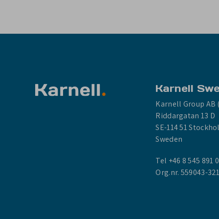
Karnell Sw
Karnell Group AB 
Riddargatan 13 D
SE-114 51 Stockh
Sweden
Tel +46 8 545 891 
Org.nr. 559043-32