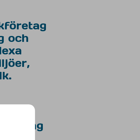
kföretag
g och
lexa
jöer,
k.
neering