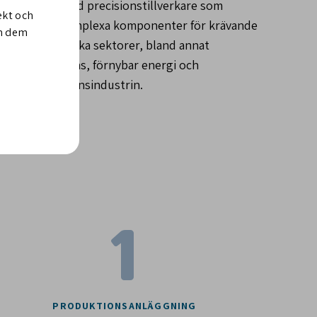
en specialiserad precisionstillverkare som
ekt och
e tillverkar komplexa komponenter för krävande
om dem
 inom en rad olika sektorer, bland annat
m, olja och gas, förnybar energi och
flyg- och fordonsindustrin.
1
PRODUKTIONSANLÄGGNING