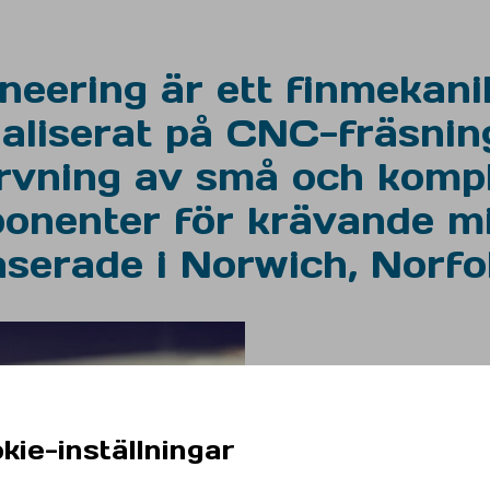
neering är ett finmekani
ialiserat på CNC-fräsnin
rvning av små och komp
onenter för krävande mil
aserade i Norwich, Norfol
NE Engi
kie-inställningar