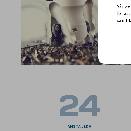
Vår we
för at
samt k
24
ANSTÄLLDA