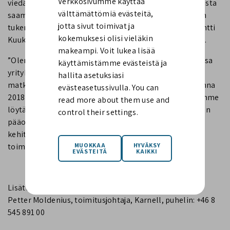
Verkkosivumme käyttää
viedäksemme Rotomonin seuraavalle tasolle. Karnellista
välttämättömiä evästeitä,
saamme hyvän strategisen ja taloudellisen kumppanin
jotta sivut toimivat ja
tukemaan liiketoiminnan jatkuvaa kehitystä”, sanoo Antti
kokemuksesi olisi vieläkin
Kuukkanen, Rotomonin toimitusjohtaja ja osaomistaja.
makeampi. Voit lukea lisää
”Olen ylpeä voidessani yhdistää voimat Karnellin kanssa
käyttämistämme evästeistä ja
yrityksen seuraavassa kehitysvaiheessa. On ollut hieno
hallita asetuksiasi
matka siitä lähtien, kun liityimme pääomistajaksi vuonna
evästeasetussivulla. You can
2018 yhdessä Antin kanssa ja olemme iloisia, että olemme
read more about them use and
löytäneet yritykselle uuden pitkäaikaisen ja vastuullisen
control their settings.
pääomistajan, jonka kanssa jatkamme liiketoiminnan
kehittämistä yhdessä vuosien ajan”, sanoo Midinvestin
toimitusjohtaja Jukka-Pekka Nikula.
Lisätietoja saat ottamalla yhteyttä:
Petter Moldenius, toimitusjohtaja, Karnell, puhelin: +46 8
545 891 00