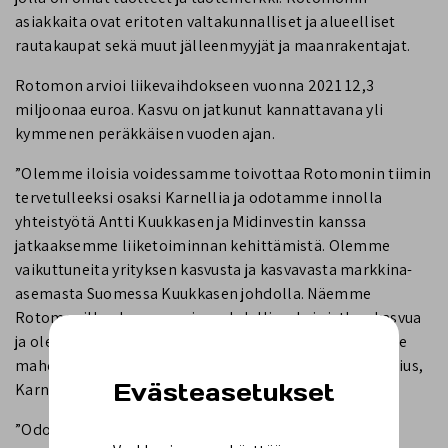
asiakkaita ovat eritoten valtakunnalliset ja alueelliset
rautakaupat sekä muut jälleenmyyjät ja maanrakentajat.
Rotomon arvioi liikevaihdokseen vuonna 2021 12,3
miljoonaa euroa. Kasvu on jatkunut kannattavana yli
kymmenen peräkkäisen vuoden ajan.
”Olemme iloisia voidessamme toivottaa Rotomonin tiimin
tervetulleeksi osaksi Karnellia ja odotamme innolla
yhteistyötä Antti Kuukkasen ja Midinvestin kanssa
jatkaaksemme liiketoiminnan kehittämistä. Olemme
vaikuttuneita yrityksen kasvusta ja kasvavasta markkina-
asemasta Suomessa Kuukkasen johdolla. Näemme
Rotomonilla olevan suuria mahdollisuuksia jatkaa kasvua
ja olemme innoissamme voidessamme olla osaltamme
mahdollistamassa tätä matkaa”, sanoo Petter Moldenius,
Evästeasetukset
Karnellin toimitusjohtaja.
”Odotamme innolla yhteistyötä Karnellin kanssa