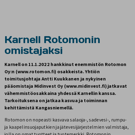
Karnell Rotomonin
omistajaksi
Karnell on 11.1.2022 hankkinut enemmistön Rotomon
Oy:n (www.rotomon.fi) osakkeista. Yhtiön
toimitusjohtaja Antti Kuukkanen ja nykyinen
pääomistaja Midinvest Oy (www.midinvest.fi) jatkavat
vähemmistöosakkaina yhdessä Karnellin kanssa.
Tarkoituksena on jatkaa kasvua ja toiminnan
kehittämistä Kangasniemellä.
Rotomon on nopeasti kasvava salaoja-, sadevesi-, rumpu-
ja kaapelinsuojaputkien ja jätevesijärjestelmien valmistaja,
jolla on omat tuotteet ja tuotemerkki. Rotomonin