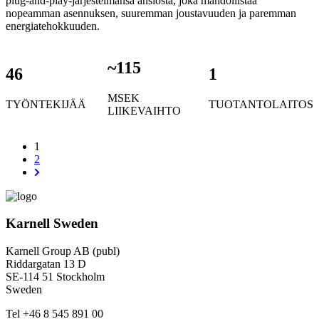
plug-and-play-järjestelmänsä ansiosta, joka mahdollistaa
nopeamman asennuksen, suuremman joustavuuden ja paremman
energiatehokkuuden.
~
115
46
1
MSEK
TYÖNTEKIJÄÄ
TUOTANTOLAITOS
LIIKEVAIHTO
1
2
Karnell Sweden
Karnell Group AB (publ)
Riddargatan 13 D
SE-114 51 Stockholm
Sweden
Tel +46 8 545 891 00