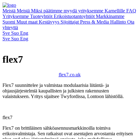
Meistä
Meistä
Miksi päätimme myydä yrityksemme Karnellille
FAQ
Yrityksemme
Tuoteyhtiöt
Erikoistuotantoyhtiöt
Markkinamme
Suomi
Muut maat
Kestävyys
Sijoittajat
Press & Media
Hallinto
Ota
yhteyttä
Sve
Suo
Eng
Sve
Suo
Eng
flex7
flex7.co.uk
Flex7 suunnittelee ja valmistaa modulaarisia liitäntä- ja
ohjausjärjestelmiä kaupallisten ja julkisten rakennusten
valaistukseen. Yritys sijaitsee Twyfordissa, Lontoon lähistöllä.
flex7
Flex7 on brittiläinen sähköasennusmarkkinoilla toimiva
erikoisvalmistaja. Sen ratkaisut ovat asentajien arvostamia erityisen