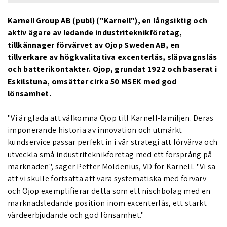
Karnell Group AB (publ) ("Karnell"), en långsiktig och
aktiv ägare av ledande industriteknikföretag,
tillkännager förvärvet av Ojop Sweden AB, en
tillverkare av högkvalitativa excenterlås, släpvagnslås
och batterikontakter. Ojop, grundat 1922 och baserat i
Eskilstuna, omsätter cirka 50 MSEK med god
lönsamhet.
"Vi är glada att välkomna Ojop till Karnell-familjen. Deras
imponerande historia av innovation och utmärkt
kundservice passar perfekt in i vår strategi att förvärva och
utveckla små industriteknikföretag med ett försprång på
marknaden", säger Petter Moldenius, VD för Karnell. "Vi sa
att vi skulle fortsätta att vara systematiska med förvärv
och Ojop exemplifierar detta som ett nischbolag med en
marknadsledande position inom excenterlås, ett starkt
värdeerbjudande och god lönsamhet."