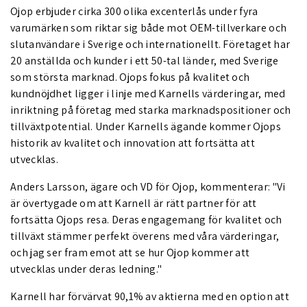
Ojop erbjuder cirka 300 olika excenterlås under fyra
varumärken som riktar sig både mot OEM-tillverkare och
slutanvändare i Sverige och internationellt. Företaget har
20 anställda och kunder i ett 50-tal länder, med Sverige
som största marknad. Ojops fokus på kvalitet och
kundnöjdhet ligger i linje med Karnells värderingar, med
inriktning på företag med starka marknadspositioner och
tillväxtpotential. Under Karnells ägande kommer Ojops
historik av kvalitet och innovation att fortsätta att
utvecklas.
Anders Larsson, ägare och VD för Ojop, kommenterar: "Vi
är övertygade om att Karnell är rätt partner för att
fortsätta Ojops resa. Deras engagemang för kvalitet och
tillväxt stämmer perfekt överens med våra värderingar,
och jag ser fram emot att se hur Ojop kommer att
utvecklas under deras ledning."
Karnell har förvärvat 90,1% av aktierna med en option att