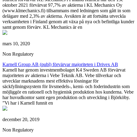
oktober 2021 förvärvat 97,7% av aktierna i KL Mechanics Oy
(www.klmechanics.fi) tillsammans med ledningen som gått in som
delägare med 2,3% av aktierna. Avsikten är att fortsätta utveckla
verksamheten i Finland genom att växa på nya och befintliga kunder
samt genom förvärv. KL Mechanics är en
mars 10, 2020
Non Regulatory
Karnell Group AB (publ) förvärvar majoriteten i Drivex AB
Karnell har genom investmentbolaget K4 Sweden AB förvärvat
majoriteten av aktierna i Vebe Teknik AB. Vebe tillverkar och
utvecklar marknadens mest effektiva lösningar för
säckfyllningssystem för livsmedels-, kemi- och foderindustrin som
möjliggör en rationell och hygienisk produktion hos kunderna. Vebe
har huvudkontor samt egen produktion och utveckling i Björköby.
”Vi har i Karnell funnit en
december 20, 2019
Non Regulatory