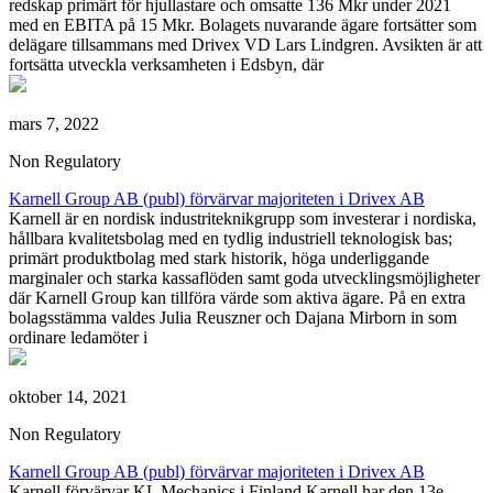
redskap primärt för hjullastare och omsatte 136 Mkr under 2021
med en EBITA på 15 Mkr. Bolagets nuvarande ägare fortsätter som
delägare tillsammans med Drivex VD Lars Lindgren. Avsikten är att
fortsätta utveckla verksamheten i Edsbyn, där
mars 7, 2022
Non Regulatory
Karnell Group AB (publ) förvärvar majoriteten i Drivex AB
Karnell är en nordisk industriteknikgrupp som investerar i nordiska,
hållbara kvalitetsbolag med en tydlig industriell teknologisk bas;
primärt produktbolag med stark historik, höga underliggande
marginaler och starka kassaflöden samt goda utvecklingsmöjligheter
där Karnell Group kan tillföra värde som aktiva ägare. På en extra
bolagsstämma valdes Julia Reuszner och Dajana Mirborn in som
ordinare ledamöter i
oktober 14, 2021
Non Regulatory
Karnell Group AB (publ) förvärvar majoriteten i Drivex AB
Karnell förvärvar KL Mechanics i Finland Karnell har den 13e