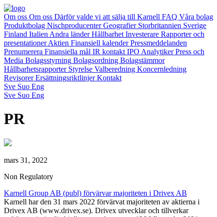
Om oss
Om oss
Därför valde vi att sälja till Karnell
FAQ
Våra bolag
Produktbolag
Nischproducenter
Geografier
Storbritannien
Sverige
Finland
Italien
Andra länder
Hållbarhet
Investerare
Rapporter och
presentationer
Aktien
Finansiell kalender
Pressmeddelanden
Prenumerera
Finansiella mål
IR kontakt
IPO
Analytiker
Press och
Media
Bolagsstyrning
Bolagsordning
Bolagstämmor
Hållbarhetsrapporter
Styrelse
Valberedning
Koncernledning
Revisorer
Ersättningsriktlinjer
Kontakt
Sve
Suo
Eng
Sve
Suo
Eng
PR
mars 31, 2022
Non Regulatory
Karnell Group AB (publ) förvärvar majoriteten i Drivex AB
Karnell har den 31 mars 2022 förvärvat majoriteten av aktierna i
Drivex AB (www.drivex.se). Drivex utvecklar och tillverkar