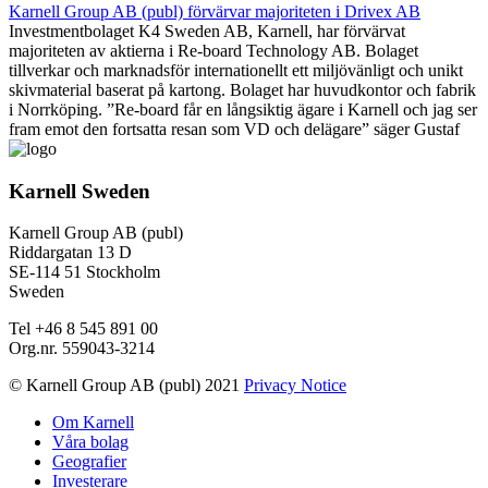
Karnell Group AB (publ) förvärvar majoriteten i Drivex AB
Investmentbolaget K4 Sweden AB, Karnell, har förvärvat
majoriteten av aktierna i Re-board Technology AB. Bolaget
tillverkar och marknadsför internationellt ett miljövänligt och unikt
skivmaterial baserat på kartong. Bolaget har huvudkontor och fabrik
i Norrköping. ”Re-board får en långsiktig ägare i Karnell och jag ser
fram emot den fortsatta resan som VD och delägare” säger Gustaf
Karnell Sweden
Karnell Group AB (publ)
Riddargatan 13 D
SE-114 51 Stockholm
Sweden
Tel +46 8 545 891 00
Org.nr. 559043-3214
© Karnell Group AB (publ) 2021
Privacy Notice
Om Karnell
Våra bolag
Geografier
Investerare