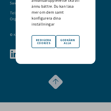
användarupplevelse ska bli
Sweden
ännu bättre. Du kan läsa
mer om dem samt
Tel +46 8 545 891 00
konfigurera dina
Org.nr. 559043-3214
inställningar
© Karnell Group AB (publ) 2021
Privacy Notice
Visit us at LinkedIn