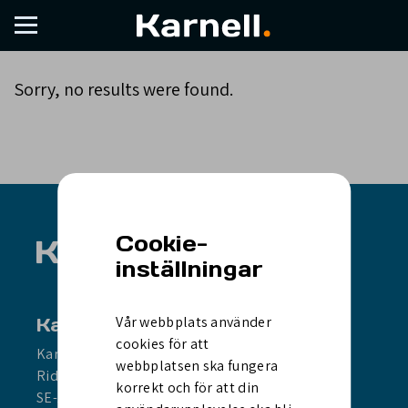
PR
Sorry, no results were found.
Cookie-
inställningar
Vår webbplats använder
Karnell Sweden
cookies för att
Karnell Group AB (publ)
webbplatsen ska fungera
Riddargatan 13 D
korrekt och för att din
SE-114 51 Stockholm